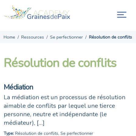
Skip
to
content
Ouvr
la
navi
Home
/
Ressources
/
Se perfectionner
/
Résolution de conflits
Résolution de conflits
Médiation
La médiation est un processus de résolution
aimable de conflits par lequel une tierce
personne, neutre et indépendante (le
médiateur), […]
Type:
Résolution de conflits
,
Se perfectionner