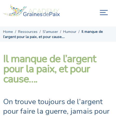
Skip
to
content
Ouvr
la
navi
Home
/
Ressources
/
S'amuser
/
Humour
/
Il manque de
l’argent pour la paix, et pour cause….
Il manque de l’argent
pour la paix, et pour
cause….
On trouve toujours de l’argent
pour faire la guerre, jamais pour