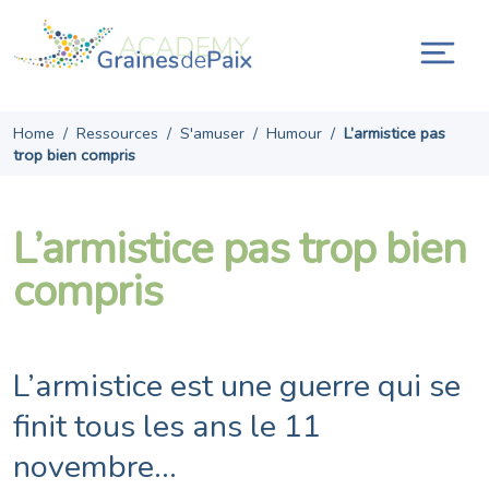
Skip
to
content
Ouvr
la
navi
Home
/
Ressources
/
S'amuser
/
Humour
/
L’armistice pas
trop bien compris
L’armistice pas trop bien
compris
L’armistice est une guerre qui se
finit tous les ans le 11
novembre…