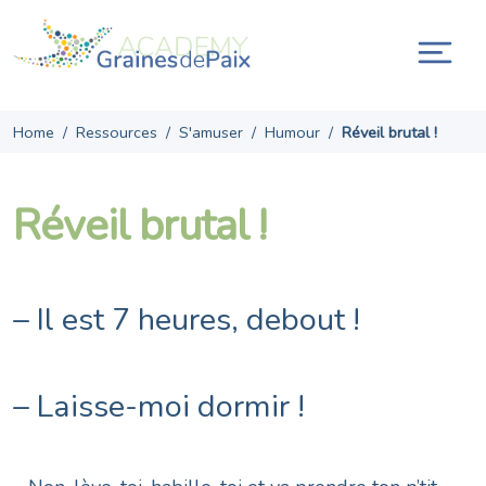
Skip
to
content
Ouvr
la
navi
Home
/
Ressources
/
S'amuser
/
Humour
/
Réveil brutal !
Réveil brutal !
– Il est 7 heures, debout !
– Laisse-moi dormir !