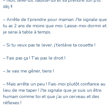
– Non, lève-toi, habille-toi et va prendre ton p’tit
dèj !!
– Arrête de t’prendre pour maman. J’te signale que
tu as 2 ans de moins que moi. Laisse-moi dormir et
je serai à table à temps.
– Si tu veux pas te lever, j’t’enlève ta couette !
– Fais pas ça ! T’as pas le droit !
– Je vais me gêner, tiens !
– Mais arrête un peu ! Fais-moi plutôt confiance au
lieu de me taper ! J’te signale que je suis un être
humain comme toi et que j’ai un cerveau et des
réflexes !