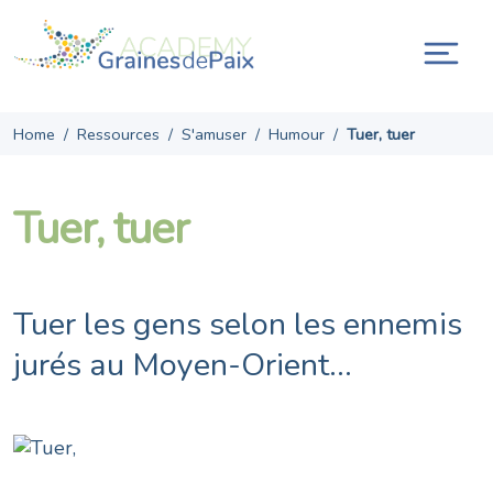
Skip
to
content
Ouvr
la
navi
Home
/
Ressources
/
S'amuser
/
Humour
/
Tuer, tuer
Tuer, tuer
Tuer les gens selon les ennemis
jurés au Moyen-Orient…